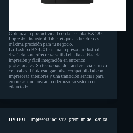
Optimiza tu productividad con la Toshiba BX420T.
Impresión industrial fiable, etiquetas duraderas y
máxima precisión para tu negocio.
La Toshiba BX420T es una impresora industrial
diseñada para ofrecer versatilidad, alta calidad de
impresión y fácil integración en entornos
profesionales. Su tecnología de transferencia térmica
con cabezal flat-head garantiza compatibilidad con
impresoras anteriores y una transición sencilla para
empresas que buscan modernizar su sistema de
etiquetado.
BX410T – Impresora industrial premium de Toshiba