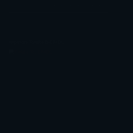
clasificación IP54, lo que indica un buen nivel de
protección contra polvo y salpicaduras de agua.
Impresora Toshiba B-EP4DL