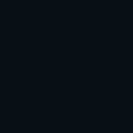
Pantalla LCD en color para una fácil operación.
Resistente y duradera, con protección IP54 contra
líquidos y polvo.
Alta velocidad de impresión de hasta 6 pulgadas por
segundo.
Supervisión inteligente: La impresora B-FP2D