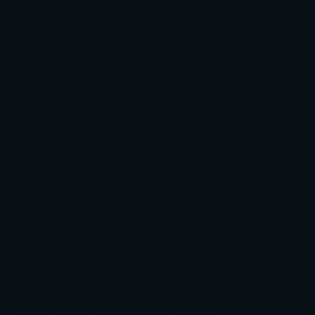
La Toshiba B-FP3D es una impresora térmica
portátil que ofrece funcionalidad avanzada y
facilidad de uso.
Diseñada para ser compacta y robusta, es ideal para
aplicaciones móviles como puntos de venta móviles,
emisión de tickets o recibos en la carretera y
operaciones logísticas.
Cuenta con una pantalla LCD a color para una
operación sencilla y una velocidad de impresión
super alta de hasta 6 IPS.
La impresora es resistente y duradera, capaz de
operar en condiciones extremas, y tiene una