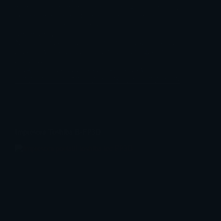
monitorea activamente el ciclo de carga de la batería.
Detección proactiva: Capacidad para identificar el
deterioro de la batería antes de que afecte el
rendimiento.
Notificaciones al operador: Informa al usuario sobre
el estado y la salud de la batería para una gestión
eficiente.
Integración flexible en sistemas móviles y
compatibilidad con múltiples lenguajes de impresión.
Impresora Toshiba B-FP3D