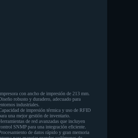
Impresora con ancho de impresión de 213 mm.
Diseño robusto y duradero, adecuado para
entornos industriales.
Capacidad de impresión térmica y uso de RFID
para una mejor gestión de inventario.
Herramientas de red avanzadas que incluyen
control SNMP para una integración eficiente.
Procesamiento de datos rápido y gran memoria
interna para manejar grandes volúmenes de