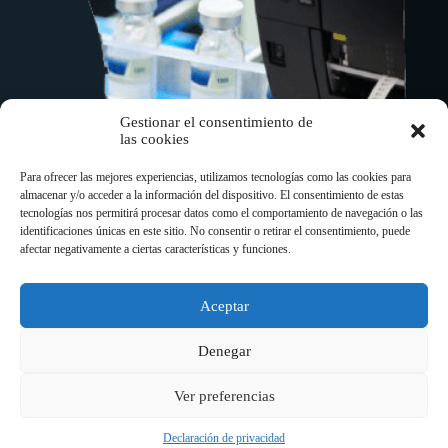
Gestionar el consentimiento de
las cookies
Para ofrecer las mejores experiencias, utilizamos tecnologías como las cookies para
almacenar y/o acceder a la información del dispositivo. El consentimiento de estas
tecnologías nos permitirá procesar datos como el comportamiento de navegación o las
identificaciones únicas en este sitio. No consentir o retirar el consentimiento, puede
afectar negativamente a ciertas características y funciones.
Le informamos que ya se encuentra disponible un
nuevo modelo dentro de la serie de impresoras
Aceptar
industriales EX. Concretamente se trata del modelo
de 4 pulgadas y 600 dpi denominado…
Denegar
Ver preferencias
Copyright © 2026 - Impresoras TOSHIBA | IDENTIFICA
Declaración de privacidad