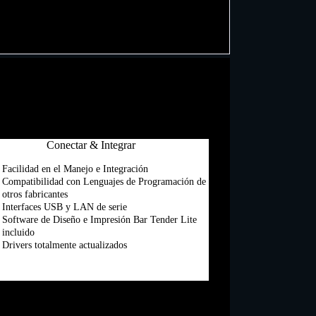
Conectar & Integrar
Facilidad en el Manejo e Integración
Compatibilidad con Lenguajes de Programación de
otros fabricantes
Interfaces USB y LAN de serie
Software de Diseño e Impresión Bar Tender Lite
incluido
Drivers totalmente actualizados