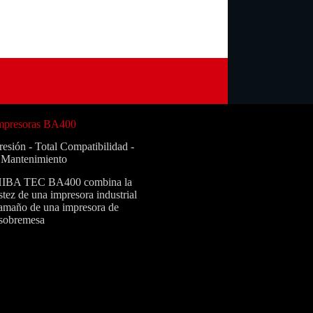
Impresoras BA400
esión - Total Compatibilidad -
l Mantenimiento
HIBA TEC BA400 combina la
tez de una impresora industrial
tamaño de una impresora de
sobremesa