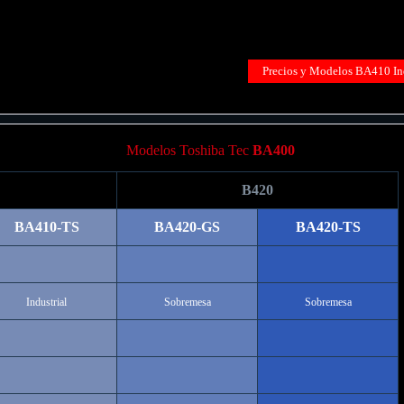
Precios y Modelos BA410 Ind
Modelos Toshiba Tec
BA400
B420
BA410-TS
BA420-GS
BA420-TS
Industrial
Sobremesa
Sobremesa