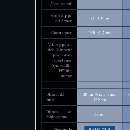
Alinea. centrada
Ancho de papel
22 – 118 mm
incl. Soporte
Grosor soporte
0.08 – 0.17 mm
Vellum paper and
labels, Matt coated
paper, Glossy
coated paper,
Synthetic film,
PET film,
Polyimide
Diámetro del
38 mm, 40 mm, 42 mm,
nucleo
76.2 mm
Diámetro max.
200 mm
rodillo exterrior
BA410-GS12
Ver precio