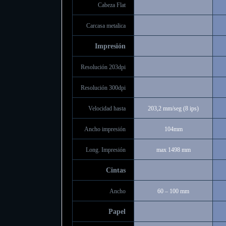
Cabeza Flat
Carcasa metalica
Impresión
Resolución 203dpi
Resolución 300dpi
Velocidad hasta
203,2 mm/seg (8 ips)
Ancho impresión
104mm
Long. Impresión
max 1498 mm
Cintas
Ancho
60 – 100 mm
Papel