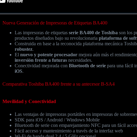
Nueva Generación de Impresoras de Etiquetas BA400
Las impresoras de etiquetas
serie BA400 de Toshiba
son los p
productos diseñados bajo su revolucionaria
plataforma de so
Construida en base a la reconocida plataforma mecánica Toshi
robustez
.
El
nuevo y potente procesador
mejora aún más el rendimiento
inversión frente a futuras
necesidades.
Conectividad mejorada con
Bluetooth de serie
para una fácil 
iOS
.
Comparativa Toshiba BA400 frente a su antecesor B-SA4
Movilidad y Conectividad
Las ventajas de impresoras portátiles en impresoras de sobreme
SDK para iOS / Android / Windows Mobile
Bluetooth de serie con emparejamiento NFC para un fácil acce
Fácil acceso y mantenimiento a través de la interfaz web
Wi-Fi de banda dual 2.4 / 5 GHz opcional