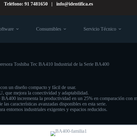
Teléfono: 91 7481650 | info@identifica.es
oftware
Consumibles
Servicio Técnico
resora Toshiba Tec BA410 Industrial de la Serie BA400
con un diseño compacto y fácil de usar.
, que mejora la conectividad y adaptabilidad.
e BA400 incrementa la productividad en un 25% en comparación con mo
las características avanzadas disponibles en esta serie.
ra entornos industriales exigentes y espacios reducidos.