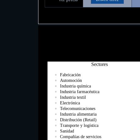
Sectores
Fabricación
Automoción
Industria química
Industria farmacéutica
Industria textil
Electrónica
Telecomunicaciones
Industria alimentaria
Distribución (Retail)
Transporte y logística
Sanidad
Compañías de servicios