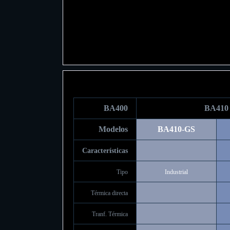
BA400
BA410
Modelos
BA410-GS
Características
Tipo
Industrial
Térmica directa
Tranf. Térmica