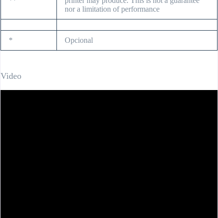
**
printer may produce. This is not a guarantee
nor a limitation of performance
*
Opcional
Video