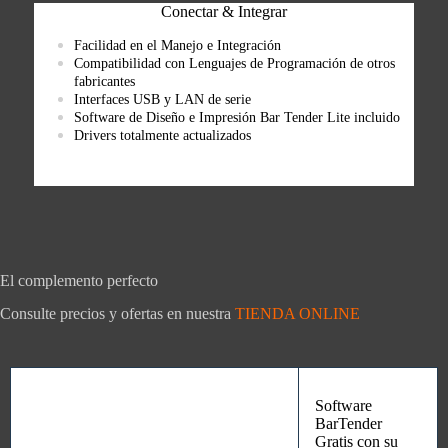
Conectar & Integrar
Facilidad en el Manejo e Integración
Compatibilidad con Lenguajes de Programación de otros
fabricantes
Interfaces USB y LAN de serie
Software de Diseño e Impresión Bar Tender Lite incluido
Drivers totalmente actualizados
El complemento perfecto
Consulte precios y ofertas en nuestra
TIENDA ONLINE
Software
BarTender
Gratis con su