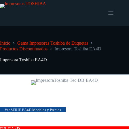
Inicio
Gama Impresoras Toshiba de Etiquetas
Productos Discontinuados
Impresora Toshiba EA4D
Impresora Toshiba EA4D
Impresoras Sobremesa Toshiba Tec EA4D
Una Solución Rentable e Innovadora
Ver SERIE EA4D Modelos y Precios
DB-EA4D